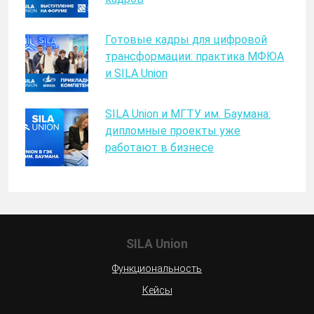
Готовые кадры для цифровой
трансформации: практика МФЮА
и SILA Union
SILA Union и МГТУ им. Баумана:
дипломные проекты уже
работают в бизнесе
SILA Union
Функциональность
Кейсы