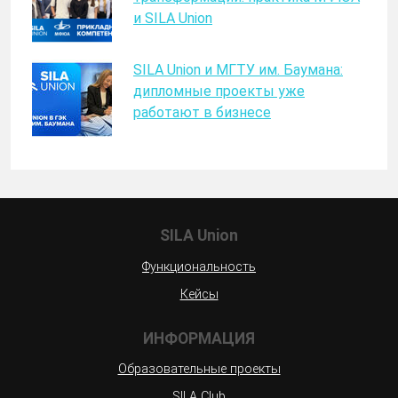
и SILA Union
SILA Union и МГТУ им. Баумана:
дипломные проекты уже
работают в бизнесе
SILA Union
Функциональность
Кейсы
ИНФОРМАЦИЯ
Образовательные проекты
SILA Club