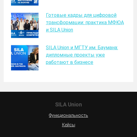
Готовые кадры для цифровой
трансформации: практика МФЮА
и SILA Union
SILA Union и МГТУ им. Баумана:
дипломные проекты уже
работают в бизнесе
SILA Union
Функциональность
Кейсы