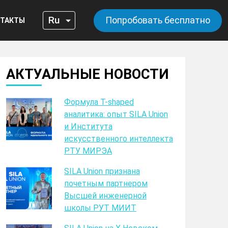
Попробовать бесплатно
ТАКТЫ
АКТУАЛЬНЫЕ НОВОСТИ
Формула T-shaped
аналитика: опыт SILA Union
и Института
искусственного интеллекта
РТУ МИРЭА
SILA Union признана
почетным партнером
Высшей инженерной
школы РУТ МИИТ