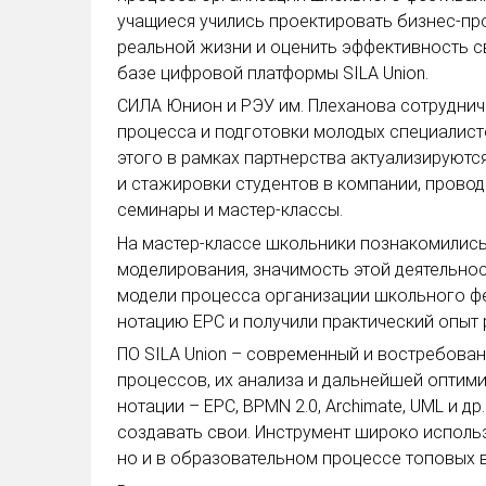
учащиеся учились проектировать бизнес-про
реальной жизни и оценить эффективность с
базе цифровой платформы SILA Union.
СИЛА Юнион и РЭУ им. Плеханова сотрудни
процесса и подготовки молодых специалисто
этого в рамках партнерства актуализируют
и стажировки студентов в компании, прово
семинары и мастер-классы.
На мастер-классе школьники познакомились
моделирования, значимость этой деятельнос
модели процесса организации школьного ф
нотацию EPC и получили практический опыт 
ПО SILA Union – современный и востребован
процессов, их анализа и дальнейшей оптими
нотации – EPC, BPMN 2.0, Archimate, UML и др.
создавать свои. Инструмент широко использ
но и в образовательном процессе топовых 