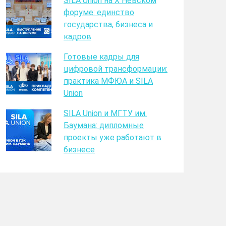
SILA Union на X Невском
форуме: единство
государства, бизнеса и
кадров
Готовые кадры для
цифровой трансформации:
практика МФЮА и SILA
Union
SILA Union и МГТУ им.
Баумана: дипломные
проекты уже работают в
бизнесе