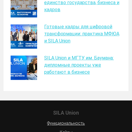
единство государства, бизнеса и
кадров
Готовые кадры для цифровой
трансформации: практика МФЮА
и SILA Union
SILA Union и МГТУ им. Баумана:
дипломные проекты уже
работают в бизнесе
SILA Union
Функциональность