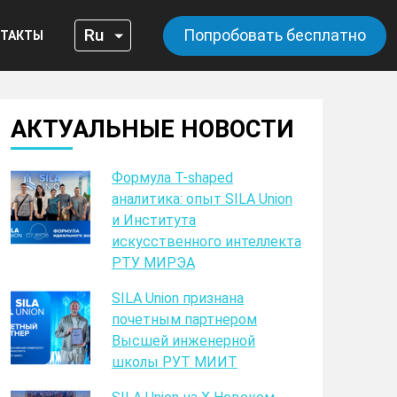
Попробовать бесплатно
ТАКТЫ
АКТУАЛЬНЫЕ НОВОСТИ
Формула T-shaped
аналитика: опыт SILA Union
и Института
искусственного интеллекта
РТУ МИРЭА
SILA Union признана
почетным партнером
Высшей инженерной
школы РУТ МИИТ