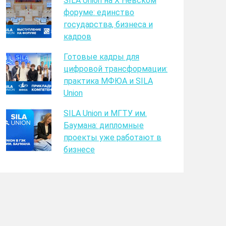
SILA Union на X Невском
форуме: единство
государства, бизнеса и
кадров
Готовые кадры для
цифровой трансформации:
практика МФЮА и SILA
Union
SILA Union и МГТУ им.
Баумана: дипломные
проекты уже работают в
бизнесе