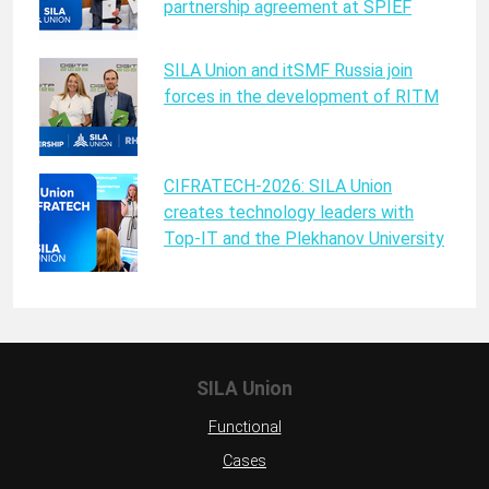
partnership agreement at SPIEF
SILA Union and itSMF Russia join
forces in the development of RITM
CIFRATECH-2026: SILA Union
creates technology leaders with
Top-IT and the Plekhanov University
SILA Union
Functional
Cases