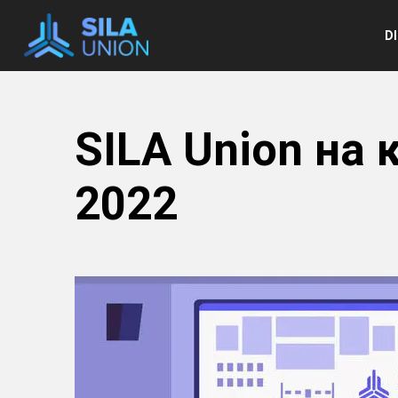
e
D
SILA Union на
2022