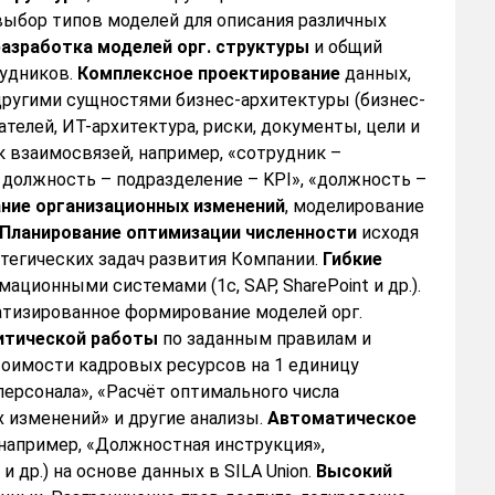
ыбор типов моделей для описания различных
азработка моделей орг. структуры
и общий
рудников.
Комплексное проектирование
данных,
другими сущностями бизнес-архитектуры (бизнес-
телей, ИТ-архитектура, риски, документы, цели и
 взаимосвязей, например, «сотрудник –
 должность – подразделение – KPI», «должность –
ние организационных изменений
, моделирование
Планирование оптимизации численности
исходя
тегических задач развития Компании.
Гибкие
ационными системами (1с, SAP, SharePoint и др.).
атизированное формирование моделей орг.
итической работы
по заданным правилам и
стоимости кадровых ресурсов на 1 единицу
персонала», «Расчёт оптимального числа
 изменений» и другие анализы.
Автоматическое
например, «Должностная инструкция»,
 др.) на основе данных в SILA Union.
Высокий