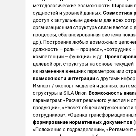
методологические возможности. Широкий в
сущностей и уровней данных.
Совместная р
доступ к актуальным данным для всех сот
организационная структура связывается с 
процессы, сбалансированная система показа
др.). Построение любых возможных цепочек
должность – роль – процесс», «сотрудник –
компетенции – функции» и др.
Проектирова
целевой орг. структуры на основе текущей.
из изменения внешних параметров или стра
возможности интеграции
с другими информ
Импорт / экспорт моделей и данных, автом
структуры в SILA Union.
Возможность анал
параметрам: «Расчет реального участия и 
продукции», «Расчет общей загруженности 
сотрудников», «Оценка трансформационных
формирование нормативных документов
(
«Положение о подразделении», «Регламент» и