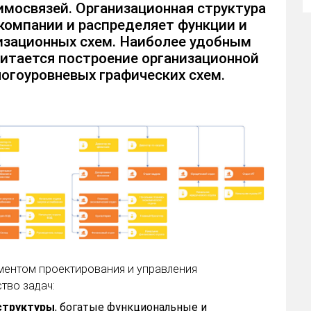
аимосвязей. Организационная структура
 компании и распределяет функции и
низационных схем. Наиболее удобным
читается построение организационной
огоуровневых графических схем.
ументом проектирования и управления
тво задач:
 структуры
, богатые функциональные и