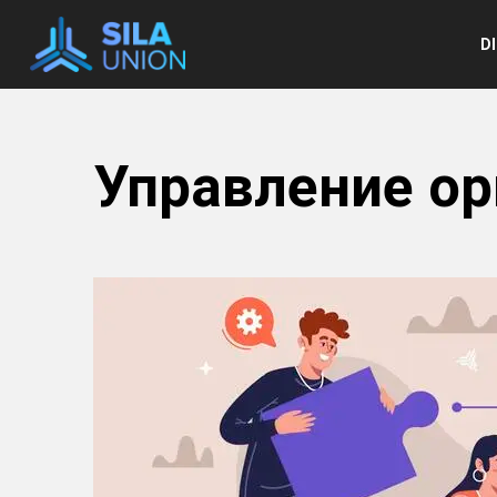
e
D
Управление ор