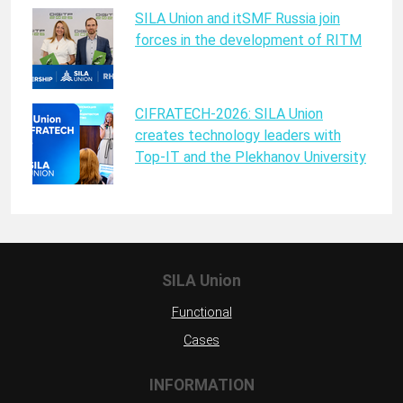
SILA Union and itSMF Russia join
forces in the development of RITM
CIFRATECH-2026: SILA Union
creates technology leaders with
Top-IT and the Plekhanov University
SILA Union
Functional
Cases
INFORMATION