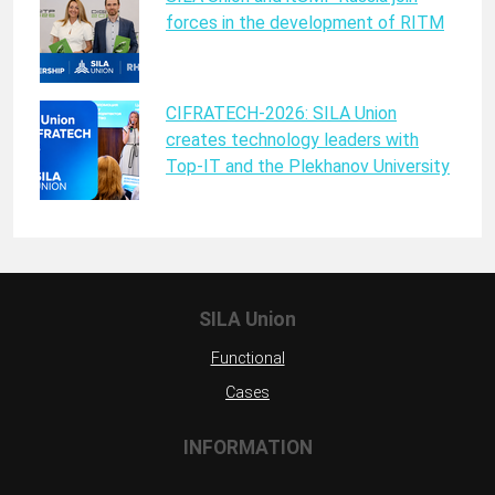
forces in the development of RITM
CIFRATECH-2026: SILA Union
creates technology leaders with
Top-IT and the Plekhanov University
SILA Union
Functional
Cases
INFORMATION