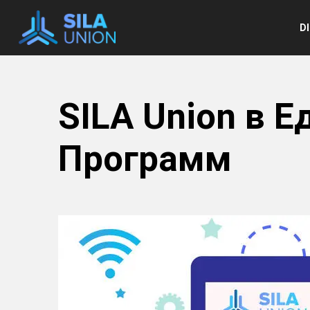
e
D
SILA Union в 
Программ