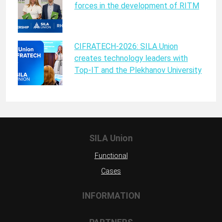
forces in the development of RITM
CIFRATECH-2026: SILA Union
creates technology leaders with
Top-IT and the Plekhanov University
SILA Union
Functional
Cases
INFORMATION