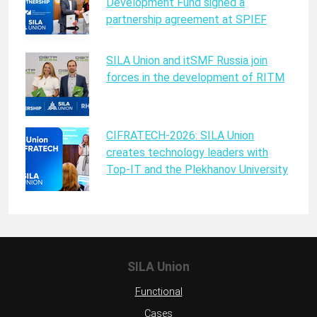
Development Fund signed a
partnership agreement at SPIEF
SILA Union and itSMF Russia join
forces in the development of RITM
CIFRATECH-2026: SILA Union
creates technology leaders with
Top-IT and the Plekhanov University
SILA Union
Functional
Cases