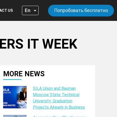
Попробовать бесплатно
ACT US
ERS IT WEEK
MORE NEWS
SILA Union and Bauman
Moscow State Technical
University: Graduation
Projects Already in Business