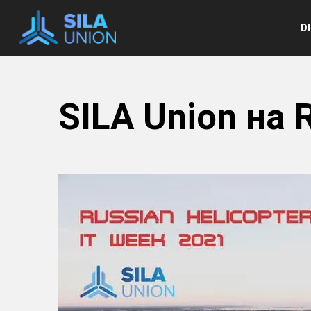
e
D
SILA Union на