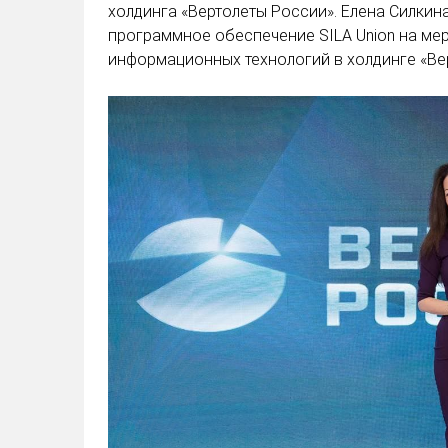
холдинга «Вертолеты России». Елена Силкина
программное обеспечение SILA Union на ме
информационных технологий в холдинге «Ве