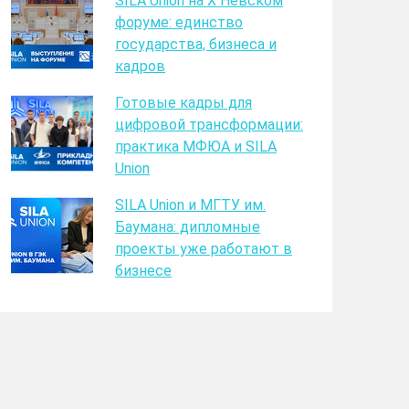
SILA Union на X Невском
форуме: единство
государства, бизнеса и
кадров
Готовые кадры для
цифровой трансформации:
практика МФЮА и SILA
Union
SILA Union и МГТУ им.
Баумана: дипломные
проекты уже работают в
бизнесе