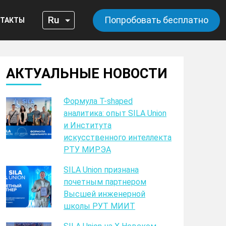
Попробовать бесплатно
ТАКТЫ
АКТУАЛЬНЫЕ НОВОСТИ
Формула T-shaped
аналитика: опыт SILA Union
и Института
искусственного интеллекта
РТУ МИРЭА
SILA Union признана
почетным партнером
Высшей инженерной
школы РУТ МИИТ