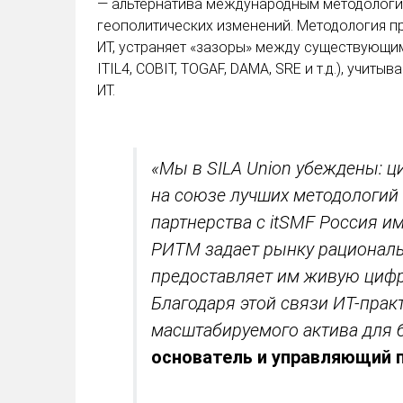
— альтернатива международным методология
геополитических изменений. Методология п
ИТ, устраняет «зазоры» между существующим
ITIL4, COBIT, TOGAF, DAMA, SRE и т.д.), учи
ИТ.
«Мы в SILA Union убеждены: 
на союзе лучших методологий 
партнерства с itSMF Россия и
РИТМ задает рынку рациональ
предоставляет им живую цифр
Благодаря этой связи ИТ-прак
масштабируемого актива для 
основатель и управляющий п