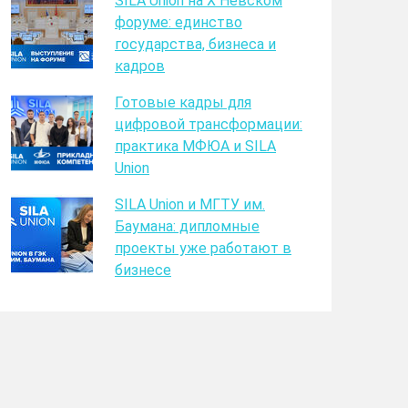
SILA Union на X Невском
форуме: единство
государства, бизнеса и
кадров
Готовые кадры для
цифровой трансформации:
практика МФЮА и SILA
Union
SILA Union и МГТУ им.
Баумана: дипломные
проекты уже работают в
бизнесе