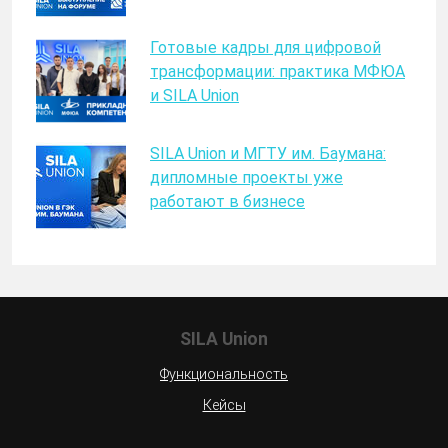
Готовые кадры для цифровой
трансформации: практика МФЮА
и SILA Union
SILA Union и МГТУ им. Баумана:
дипломные проекты уже
работают в бизнесе
SILA Union
Функциональность
Кейсы