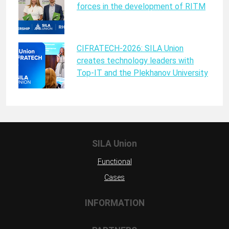
forces in the development of RITM
CIFRATECH-2026: SILA Union
creates technology leaders with
Top-IT and the Plekhanov University
SILA Union
Functional
Cases
INFORMATION