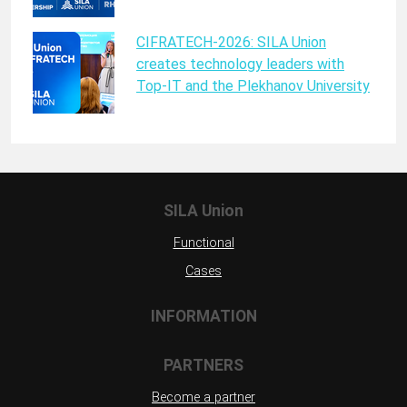
CIFRATECH-2026: SILA Union
creates technology leaders with
Top-IT and the Plekhanov University
SILA Union
Functional
Cases
INFORMATION
PARTNERS
Become a partner