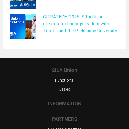
CIFRATECH-2026: SILA Union
creates technology leaders with
Top-IT and the Plekhanov University
SILA Union
Functional
Cases
INFORMATION
PARTNERS